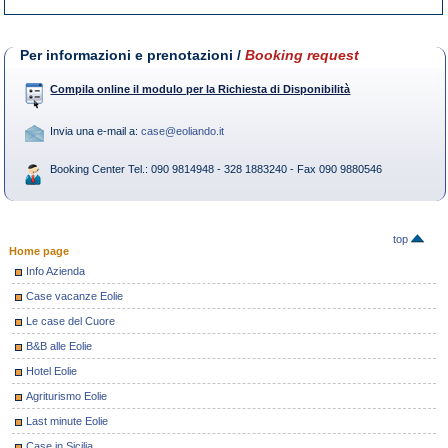
Per informazioni e prenotazioni /
Booking request
Compila online il modulo per la Richiesta di Disponibilità
Invia una e-mail a:
case@eoliando.it
Booking Center Tel.: 090 9814948 - 328 1883240 - Fax 090 9880546
top
Home page
Info Azienda
Case vacanze Eolie
Le case del Cuore
B&B alle Eolie
Hotel Eolie
Agriturismo Eolie
Last minute Eolie
Case in Sicilia