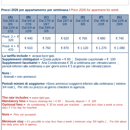
Prezzi 2026 per appartamento per settimana /
Price 2026 for apartment for week
(A)
(B)
(C)
(D)
(E)
(F)
(G)
Dal 28/2 al
Dal 6/6 al
Dal 27/6 al
Dal 18/7 al
Dal 1/8 al
Dal 8/8 al
Dal 22/8 al
6/6
27/6
18/7
1/8
8/8
22/8
29/8
Dal 12/9 al
Dal 5/9 al
Dal 29/8 al
1/11
12/9
5/9
Posti 2 > €
€ 440
€ 520
€ 620
€ 760
€ 880
€ 740
320
Posti 4 > €
€ 610
€ 750
€ 870
€ 1.120
€ 1.270
€ 1.080
470
La tariffa include =
acqua-luce-gas.
Supplementi obbligatori =
Quota pulizie = € 60 ; Deposito cauzionale = € 100
Supplementi facoltativi =
Aria Condizionata € 35 a settimana per climatizzatore ;
periodi inferiori alla settimana o per giorni extra € 5 al giorno per climatizzatore.
Note :
- Animali = non ammessi
Periodi minimi di soggiorno
=Sono ammessi soggiorni inferiori alla settimana ( minimo
3/4 notti ), Per info su prezzo al giorno chiedere in agenzia.
The rate includes =
water-light-gas.
Mandatory fees =
House cleaning fee = € 60 ; Security deposit = € 100
Optional fees =
Air conditioning € 35 for week per machine ; period less than a week or extra
days € 5 for day for machine
Note =
Pets not accepted
Minimum stay
= It's possible to stay less than a week ( minimum stay 3/4 nights ) , For info about
the daily price ask in agency.