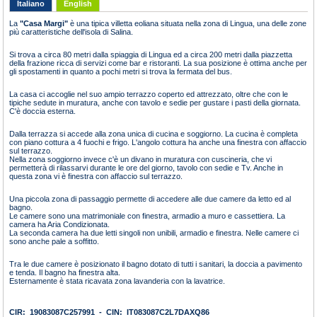
Italiano
English
La
"Casa Margi"
è una tipica villetta eoliana situata nella zona di Lingua, una delle zone
più caratteristiche dell'isola di Salina.
Si trova a circa 80 metri dalla spiaggia di Lingua ed a circa 200 metri dalla piazzetta
della frazione ricca di servizi come bar e ristoranti. La sua posizione è ottima anche per
gli spostamenti in quanto a pochi metri si trova la fermata del bus.
La casa ci accoglie nel suo ampio terrazzo coperto ed attrezzato, oltre che con le
tipiche sedute in muratura, anche con tavolo e sedie per gustare i pasti della giornata.
C'è doccia esterna.
Dalla terrazza si accede alla zona unica di cucina e soggiorno. La cucina è completa
con piano cottura a 4 fuochi e frigo. L'angolo cottura ha anche una finestra con affaccio
sul terrazzo.
Nella zona soggiorno invece c'è un divano in muratura con cuscineria, che vi
permetterà di rilassarvi durante le ore del giorno, tavolo con sedie e Tv. Anche in
questa zona vi è finestra con affaccio sul terrazzo.
Una piccola zona di passaggio permette di accedere alle due camere da letto ed al
bagno.
Le camere sono una matrimoniale con finestra, armadio a muro e cassettiera. La
camera ha Aria Condizionata.
La seconda camera ha due letti singoli non unibili, armadio e finestra. Nelle camere ci
sono anche pale a soffitto.
Tra le due camere è posizionato il bagno dotato di tutti i sanitari, la doccia a pavimento
e tenda. Il bagno ha finestra alta.
Esternamente è stata ricavata zona lavanderia con la lavatrice.
CIR: 19083087C257991 - CIN: IT083087C2L7DAXQ86