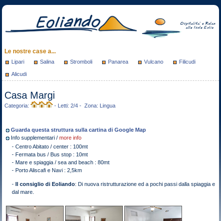
Le nostre case a...
Lipari
Salina
Stromboli
Panarea
Vulcano
Filicudi
Alicudi
Casa Margi
Categoria:
- Letti: 2/4 - Zona: Lingua
Guarda questa struttura sulla cartina di Google Map
Info supplementari /
more info
- Centro Abitato / center : 100mt
- Fermata bus / Bus stop : 10mt
- Mare e spiaggia / sea and beach : 80mt
- Porto Aliscafi e Navi : 2,5km
-
Il consiglio di Eoliando
: Di nuova ristrutturazione ed a pochi passi dalla spiaggia e
dal mare.